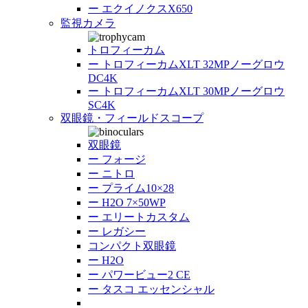
ー
エクイノクスX650
監視カメラ
トロフィーカム
ー
トロフィーカムXLT 32MPノーグロウ
DC4K
ー
トロフィーカムXLT 30MPノーグロウ
SC4K
双眼鏡・フィールドスコープ
双眼鏡
ー
フォージ
ー
ニトロ
ー
プライム10×28
ー
H2O 7×50WP
ー
エリートカスタム
ー
レガシー
コンパクト双眼鏡
ー
H2O
ー
パワービュー2 CE
ー
タスコ エッセンシャル