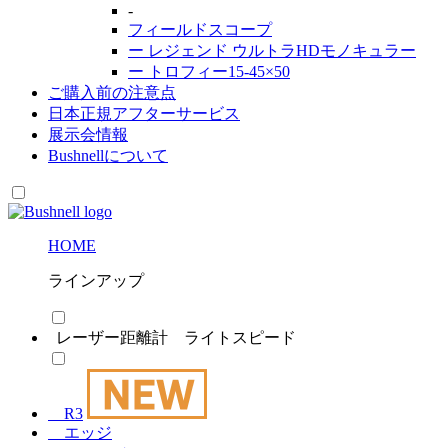
-
フィールドスコープ
ー
レジェンド ウルトラHDモノキュラー
ー
トロフィー15-45×50
ご購入前の注意点
日本正規アフターサービス
展示会情報
Bushnell
について
HOME
ラインアップ
レーザー距離計 ライトスピード
R3
エッジ