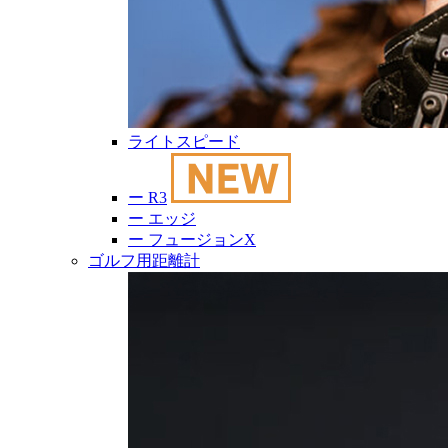
ライトスピード
ー
R3
ー
エッジ
ー
フュージョンX
ゴルフ用距離計