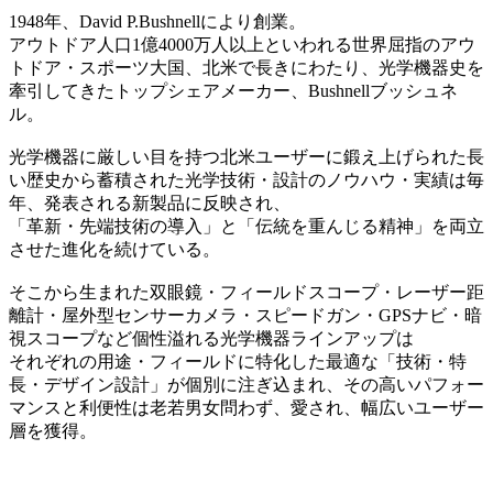
1948年、David P.Bushnellにより創業。
アウトドア人口1億4000万人以上といわれる世界屈指のアウ
トドア・スポーツ大国、北米で長きにわたり、光学機器史を
牽引してきたトップシェアメーカー、Bushnellブッシュネ
ル。
光学機器に厳しい目を持つ北米ユーザーに鍛え上げられた長
い歴史から蓄積された光学技術・設計のノウハウ・実績は毎
年、発表される新製品に反映され、
「革新・先端技術の導入」と「伝統を重んじる精神」を両立
させた進化を続けている。
そこから生まれた双眼鏡・フィールドスコープ・レーザー距
離計・屋外型センサーカメラ・スピードガン・GPSナビ・暗
視スコープなど個性溢れる光学機器ラインアップは
それぞれの用途・フィールドに特化した最適な「技術・特
長・デザイン設計」が個別に注ぎ込まれ、その高いパフォー
マンスと利便性は老若男女問わず、愛され、幅広いユーザー
層を獲得。