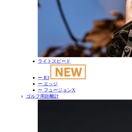
ライトスピード
ー
R3
ー
エッジ
ー
フュージョンX
ゴルフ用距離計