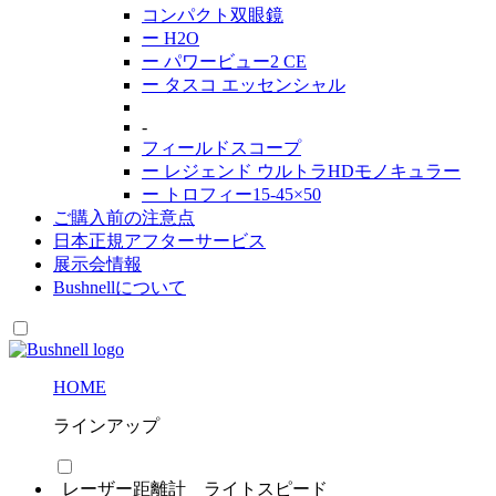
コンパクト双眼鏡
ー
H2O
ー
パワービュー2 CE
ー
タスコ エッセンシャル
-
フィールドスコープ
ー
レジェンド ウルトラHDモノキュラー
ー
トロフィー15-45×50
ご購入前の注意点
日本正規アフターサービス
展示会情報
Bushnell
について
HOME
ラインアップ
レーザー距離計 ライトスピード