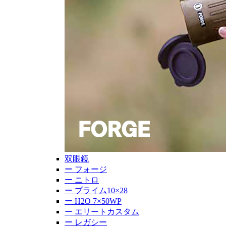
双眼鏡
ー
フォージ
ー
ニトロ
ー
プライム10×28
ー
H2O 7×50WP
ー
エリートカスタム
ー
レガシー