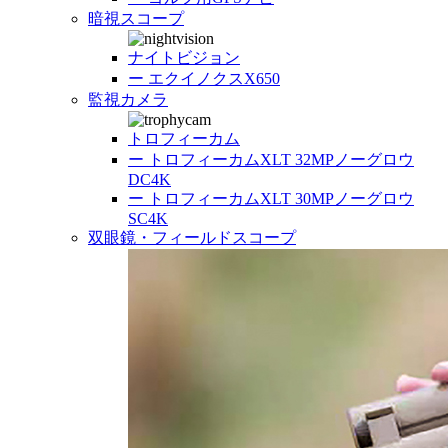
暗視スコープ
ナイトビジョン
ー
エクイノクスX650
監視カメラ
トロフィーカム
ー
トロフィーカムXLT 32MPノーグロウ
DC4K
ー
トロフィーカムXLT 30MPノーグロウ
SC4K
双眼鏡・フィールドスコープ