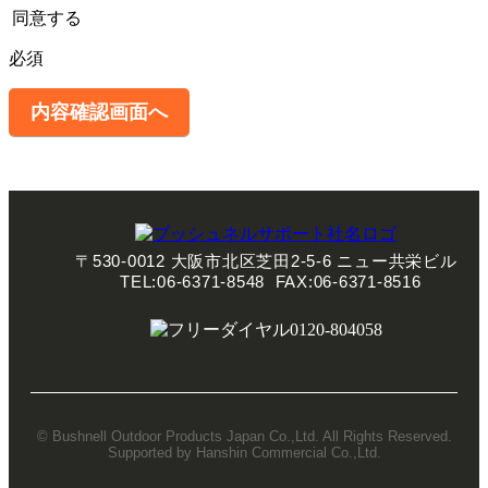
同意する
必須
〒530-0012 大阪市北区芝田2-5-6
ニュー共栄ビル
TEL:06-6371-8548 FAX:06-6371-8516
© Bushnell Outdoor Products Japan Co.,Ltd. All Rights Reserved.
Supported by Hanshin Commercial Co.,Ltd.