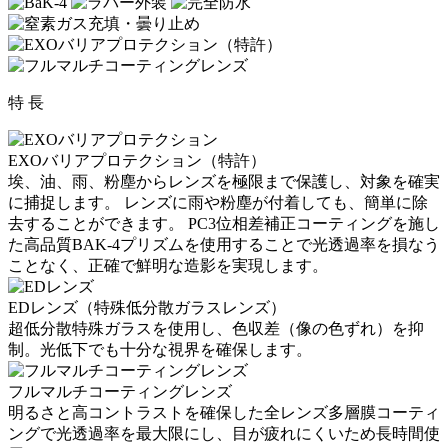
特 長
EXOバリアプロテクション（特許）
埃、油、雨、粉塵からレンズを極限まで保護し、対象を確実
に捕捉します。 レンズに雨や粉塵が付着しても、簡単に除
去することができます。 PC3位相差補正コーティングを施し
た高品質BAK-4プリズムを使用することで光透過率を損なう
ことなく、正確で鮮明な造影を実現します。
EDレンズ（特殊低分散ガラスレンズ）
超低分散特殊ガラスを使用し、色収差（像の色ずれ）を抑
制。光低下でも十分な視界を確保します。
フルマルチコーティングレンズ
明るさと高コントラストを確保した全レンズ多層膜コーティ
ングで光透過率を最大限にし、目が疲れにくいため長時間使