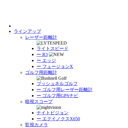
ラインアップ
レーザー距離計
ライトスピード
ー
R3
ー
エッジ
ー
フュージョンX
ゴルフ用距離計
ブッシュネルゴルフ
ー
ゴルフ用レーザー距離計
ー
ゴルフ用GPSナビ
暗視スコープ
ナイトビジョン
ー
エクイノクスX650
監視カメラ