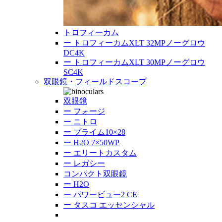
トロフィーカム
ー
トロフィーカムXLT 32MPノーグロウ
DC4K
ー
トロフィーカムXLT 30MPノーグロウ
SC4K
双眼鏡・フィールドスコープ
双眼鏡
ー
フォージ
ー
ニトロ
ー
プライム10×28
ー
H2O 7×50WP
ー
エリートカスタム
ー
レガシー
コンパクト双眼鏡
ー
H2O
ー
パワービュー2 CE
ー
タスコ エッセンシャル