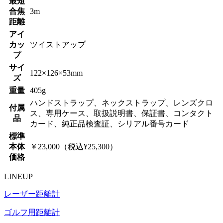
最短
合焦
3m
距離
アイ
カッ
ツイストアップ
プ
サイ
122×126×53mm
ズ
重量
405g
ハンドストラップ、ネックストラップ、レンズクロ
付属
ス、専用ケース、取扱説明書、保証書、コンタクト
品
カード、純正品検査証、シリアル番号カード
標準
本体
￥23,000（税込¥25,300）
価格
LINEUP
レーザー距離計
ゴルフ用距離計