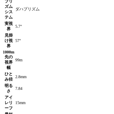
プリ
ズム
ダハプリズム
シス
テム
実視
5.7°
界
見掛
け視
57°
界
1000m
先の
99m
視界
幅
ひと
2.8mm
み径
明る
7.84
さ
アイ
レリ
15mm
ーフ