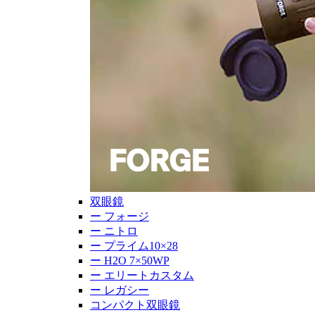
双眼鏡
ー
フォージ
ー
ニトロ
ー
プライム10×28
ー
H2O 7×50WP
ー
エリートカスタム
ー
レガシー
コンパクト双眼鏡