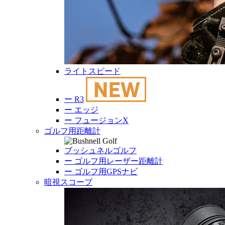
ライトスピード
ー
R3
ー
エッジ
ー
フュージョンX
ゴルフ用距離計
ブッシュネルゴルフ
ー
ゴルフ用レーザー距離計
ー
ゴルフ用GPSナビ
暗視スコープ