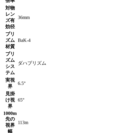
倍率
対物
レン
36mm
ズ有
効径
プリ
ズム
BaK-4
材質
プリ
ズム
ダハプリズム
シス
テム
実視
6.5°
界
見掛
け視
65°
界
1000m
先の
113m
視界
幅