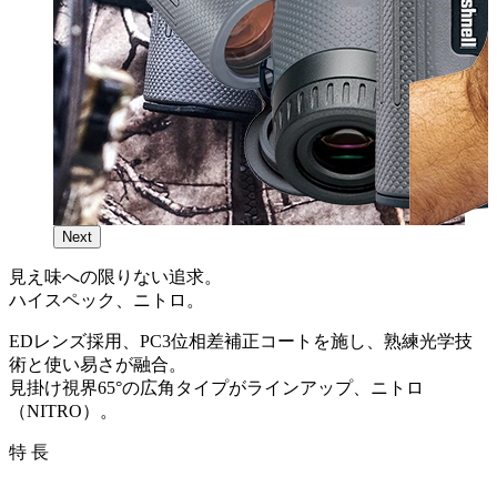
Next
見え味への限りない追求。
ハイスペック、ニトロ。
EDレンズ採用、PC3位相差補正コートを施し、熟練光学技
術と使い易さが融合。
見掛け視界65°の広角タイプがラインアップ、ニトロ
（NITRO）。
特 長