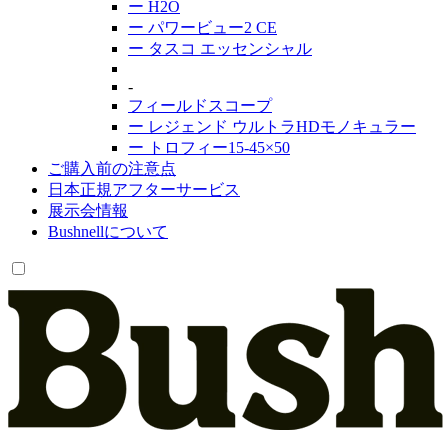
ー
H2O
ー
パワービュー2 CE
ー
タスコ エッセンシャル
-
フィールドスコープ
ー
レジェンド ウルトラHDモノキュラー
ー
トロフィー15-45×50
ご購入前の注意点
日本正規アフターサービス
展示会情報
Bushnell
について