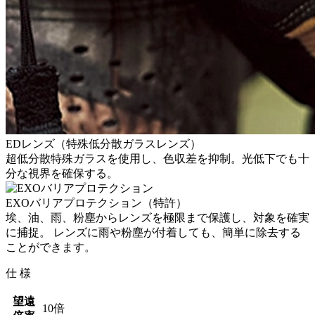
EDレンズ（特殊低分散ガラスレンズ）
超低分散特殊ガラスを使用し、色収差を抑制。光低下でも十
分な視界を確保する。
EXOバリアプロテクション（特許）
埃、油、雨、粉塵からレンズを極限まで保護し、対象を確実
に捕捉。 レンズに雨や粉塵が付着しても、簡単に除去する
ことができます。
仕 様
望遠
10倍