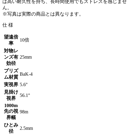
は高い耐久性を持ち、長時間使用でもストレスを感じませ
ん。
※写真は実際の商品とは異なります。
仕 様
望遠倍
10倍
率
対物レ
ンズ有
25mm
効径
プリズ
BaK-4
ム材質
実視界
5.6°
見掛け
56.1°
視界
1000m
先の視
98m
界幅
ひとみ
2.5mm
径