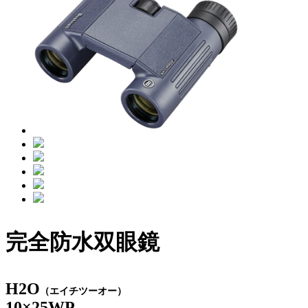
完全防水双眼鏡
H2O
（エイチツーオー）
10×25WP