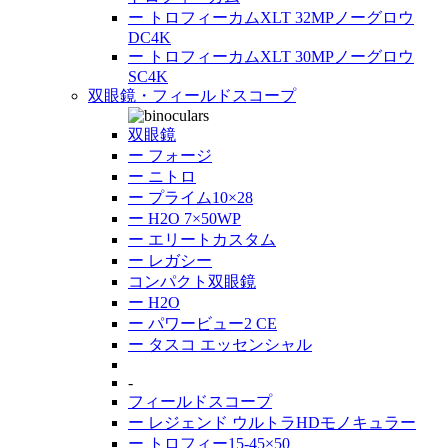
ー
トロフィーカムXLT 32MPノーグロウ
DC4K
ー
トロフィーカムXLT 30MPノーグロウ
SC4K
双眼鏡・フィールドスコープ
双眼鏡
ー
フォージ
ー
ニトロ
ー
プライム10×28
ー
H2O 7×50WP
ー
エリートカスタム
ー
レガシー
コンパクト双眼鏡
ー
H2O
ー
パワービュー2 CE
ー
タスコ エッセンシャル
-
フィールドスコープ
ー
レジェンド ウルトラHDモノキュラー
ー
トロフィー15-45×50