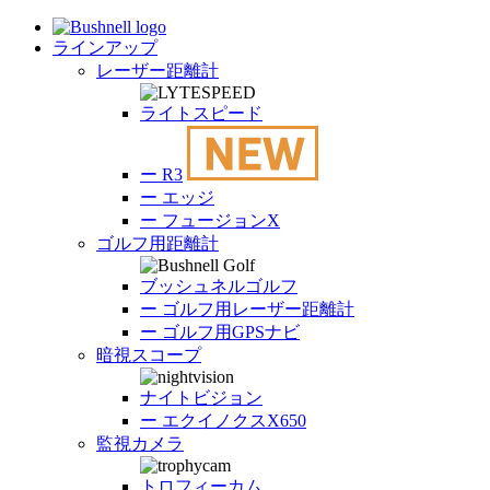
ラインアップ
レーザー距離計
ライトスピード
ー
R3
ー
エッジ
ー
フュージョンX
ゴルフ用距離計
ブッシュネルゴルフ
ー
ゴルフ用レーザー距離計
ー
ゴルフ用GPSナビ
暗視スコープ
ナイトビジョン
ー
エクイノクスX650
監視カメラ
トロフィーカム