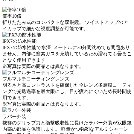
倍率10倍
折りたたみ式のコンパクトな双眼鏡。 ツイストアップのア
イカップで細かな視度調整が可能です。
IPX7の防水性能
IPX7の防水性能で水深1メートルに30分間沈めても問題あり
ません。内部に窒素ガスを充填しているため濡れても曇るこ
となく使用できます。
※写真は実際の商品とは異なります。
フルマルチコーティングレンズ
明るさと高コントラストを確保した全レンズ多層膜コーティ
ングで光透過率を最大限にし、目が疲れにくいため長時間使
用できます。
※写真は実際の商品とは異なります。
ラバー外装
抜群のグリップ力と衝撃吸収性に長けたラバー外装が双眼鏡
内部の部品を保護します。 軽量かつ強靭なアルミシャーシ